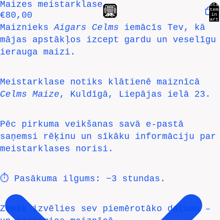
Maizes meistarklase
Open
Open
Open
Open
Tota
item
€80,00
in
image
image
image
image
cart
0
Maiznieks
Aigars Celms
iemācīs Tev, kā
in
in
in
in
mājas apstākļos izcept gardu un veselīgu
full
full
full
full
ierauga maizi.
screen
screen
screen
screen
Meistarklase notiks klātienē maiznīcā
Celms Maize
, Kuldīgā, Liepājas ielā 23.
Pēc pirkuma veikšanas savā e-pastā
saņemsi rēķinu un sīkāku informāciju par
meistarklases norisi.
⏱ Pasākuma ilgums: ~3 stundas.
Zemāk izvēlies sev piemērotāko datumu –