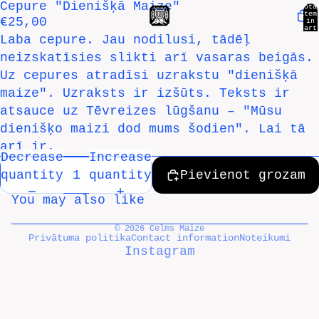
Cepure "Dienišķā Maize"
Open
Open
Open
Open
Tota
item
€25,00
in
image
image
image
image
cart
0
Laba cepure. Jau nodilusi, tādēļ
in
in
in
in
neizskatīsies slikti arī vasaras beigās.
full
full
full
full
Uz cepures atradīsi uzrakstu "dienišķā
screen
screen
screen
screen
maize". Uzraksts ir izšūts. Teksts ir
atsauce uz Tēvreizes lūgšanu – "Mūsu
dienišķo maizi dod mums šodien". Lai tā
arī ir.
Decrease
Increase
quantity
quantity
Pievienot grozam
You may also like
© 2026
Celms Maize
Privātuma politika
Contact information
Noteikumi
Instagram